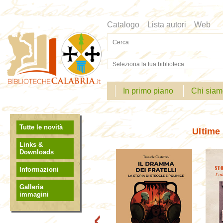
Catalogo
Lista autori
Web
Cerca su "Catalogo"
In primo piano
Chi sia
Tutte le novità
Ultime 
Links &
Scorri
Downloads
indietro
Informazioni
la
vetrina
Galleria
immagini