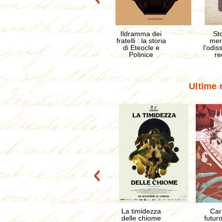
Ildramma dei
St
fratelli : la storia
mem
di Eteocle e
l'odis
Polinice
re
Ultime 
Scorri
indietro
la
vetrina
La timidezza
Car
delle chiome
futur